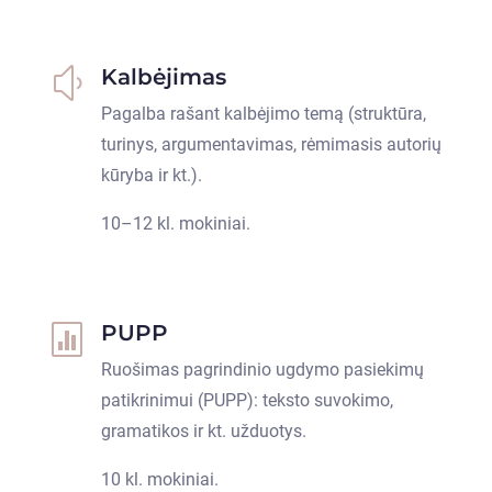
Kalbėjimas
y
Pagalba rašant kalbėjimo temą (struktūra,
turinys, argumentavimas, rėmimasis autorių
kūryba ir kt.).
10–12 kl. mokiniai.
PUPP

Ruošimas pagrindinio ugdymo pasiekimų
patikrinimui (PUPP): teksto suvokimo,
gramatikos ir kt. užduotys.
10 kl. mokiniai.