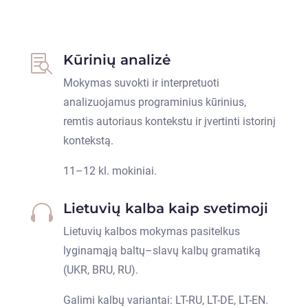
Kūrinių analizė

Mokymas suvokti ir interpretuoti
analizuojamus programinius kūrinius,
remtis autoriaus kontekstu ir įvertinti istorinį
kontekstą.
11–12 kl. mokiniai.
Lietuvių kalba kaip svetimoji

Lietuvių kalbos mokymas pasitelkus
lyginamąją baltų–slavų kalbų gramatiką
(UKR, BRU, RU).
Galimi kalbų variantai: LT-RU, LT-DE, LT-EN.